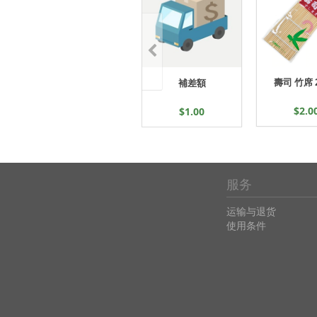
壽司 竹席 
補差額
$2.0
$1.00
服务
运输与退货
使用条件