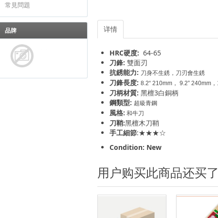
常見問題
详情
品牌
HRC硬度:
64-65
刀鋒:
雙面刃
抗銹能力:
刀身不生銹，刀刃會生銹
刀鋒長度:
8.2“ 210mm， 9.2” 240mm，
刀柄材質:
黑檀3白銅柄
鋼類型:
超級青鋼
風格:
和牛刀
刀鞘:
黑檀
木刀鞘
手工細節
:★★★☆
Condition: New
用户购买此商品还买