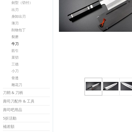
劍型（切付）
出刃
身卸出刃
薄刃
削物包丁
裂磨
牛刀
筋引
菜切
三德
小刀
骨透
雕花刀
刀鞘 & 刀柄
壽司刀配件 & 工具
壽司吧用品
5折活動
補差額