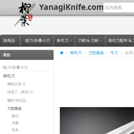
YanagiKnife.com
新商品
猎刀/折叠小刀
寿司刀
刀鞘 & 刀柄
壽司刀配件 &
/
寿司刀
/
刀型風格
/
牛刀
/
赤澤
类别
猎刀/折叠小刀
寿司刀
傳統日本刀
洋包丁（西式刀）
獨特 特注品
刀型風格
柳刃
河豚
先丸