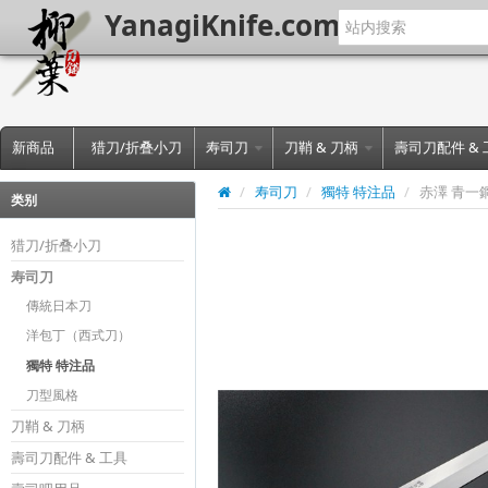
YanagiKnife.com
新商品
猎刀/折叠小刀
寿司刀
刀鞘 & 刀柄
壽司刀配件 &
/
寿司刀
/
獨特 特注品
/
赤澤 青一鋼 
类别
猎刀/折叠小刀
寿司刀
傳統日本刀
洋包丁（西式刀）
獨特 特注品
刀型風格
刀鞘 & 刀柄
壽司刀配件 & 工具