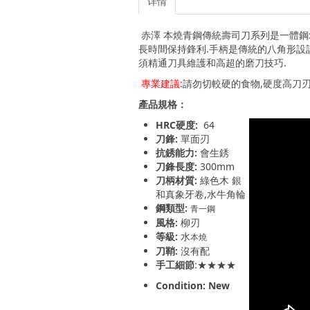
详情
赤澤 本燒青鋼傳統壽司刀系列是一體鋼:
長時間保持鋒利.手柄是傳統的八角形設
須精通刀具維護和高超的磨刀技巧.
專業建議:
請勿切較硬的食物,硬度高刀刃
產品規格：
HRC硬度:
64
刀鋒:
單面刃
抗銹能力:
會生銹
刀鋒長度:
300mm
刀柄材質:
綠色木 銀
和真象牙卷,水牛角輪
鋼類型:
青一鋼
風格:
柳刃
等級:
水
本燒
刀鞘:
沒有配
手工細節
:★★★★
Condition: New