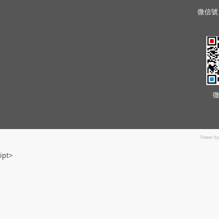
微信號 
Power b
ipt>