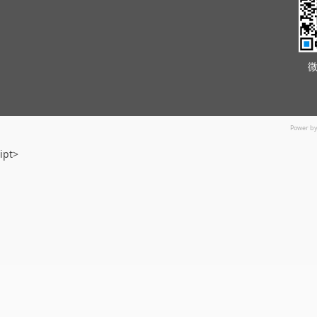
Power b
ipt>