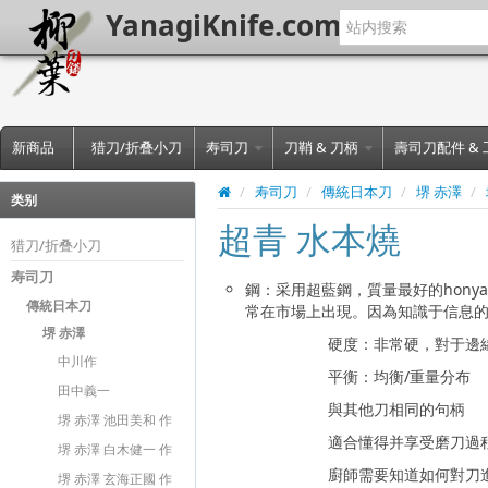
YanagiKnife.com
新商品
猎刀/折叠小刀
寿司刀
刀鞘 & 刀柄
壽司刀配件 &
/
寿司刀
/
傳統日本刀
/
堺 赤澤
/
类别
超青 水本燒
猎刀/折叠小刀
寿司刀
鋼：采用超藍鋼，質量最好的hony
傳統日本刀
常在市場上出現。因為知識于信息
堺 赤澤
硬度：非常硬，對于邊緣保
中川作
平衡：均衡/重量分布
田中義一
與其他刀相同的句柄
堺 赤澤 池田美和 作
適合懂得并享受磨刀過程
堺 赤澤 白木健一 作
廚師需要知道如何對刀進
堺 赤澤 玄海正國 作