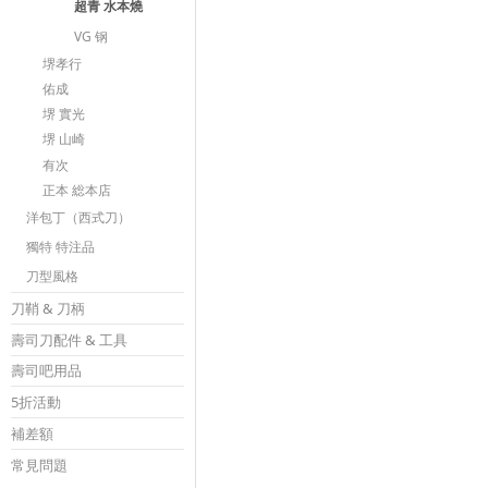
超青 水本燒
VG 钢
堺孝行
佑成
堺 實光
堺 山崎
有次
正本 総本店
洋包丁（西式刀）
獨特 特注品
刀型風格
刀鞘 & 刀柄
壽司刀配件 & 工具
壽司吧用品
5折活動
補差額
常見問題