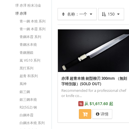
堺 赤澤 粉末冶金
堺 赤澤
名称：一个
150
青一鋼 本燒 系列
青一鋼 本霞 系列
青鋼本霞 系列
青鋼水本燒
青鋼層鍛
嵐 VG10 系列
黑打系列
超青 和系列
赤澤 超青本燒 劍型柳刃 300mm （無刻
風神
字特別版）(SOLD OUT)
Recommended for a professional chef
銀三鋼
or knife co...
銀三鋼本燒
从 $1,617.60 起
%
R2(SG2) 钢
详情
白鋼本霞
白鋼水本燒 系列