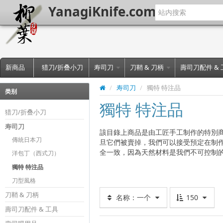
YanagiKnife.com
新商品
猎刀/折叠小刀
寿司刀
刀鞘 & 刀柄
壽司刀配件 &
/
寿司刀
/
獨特 特注品
类别
獨特 特注品
猎刀/折叠小刀
寿司刀
該目錄上商品是由工匠手工制作的特別
傳統日本刀
旦它們被賣掉，我們可以接受預定在制
全一致，因為天然材料是我們不可控制
洋包丁（西式刀）
獨特 特注品
刀型風格
刀鞘 & 刀柄
名称：一个
150
壽司刀配件 & 工具