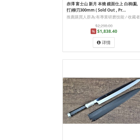
赤澤 富士山 新月 本燒 鏡面仕上 白柄(亂
打)柳刃300mm ( Sold Out , Pr...
推薦購買人群為:有專業研磨技能 / 收藏者
$2,298.00
$1,838.40
%
详情