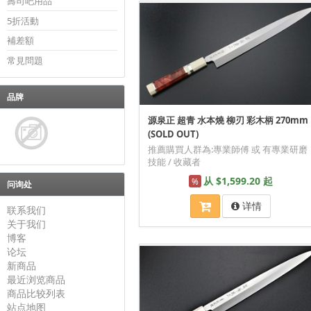
壽司吧用品
5折活動
補差額
常見問題
品牌
源泉正 超青 水本燒 柳刃 彩木柄 270mm
(SOLD OUT)
推薦購買人群為:專業師傅 或 有專業研磨
技能 / 收藏者
从 $1,599.20 起
%
问询处
详情
联系我们
关于我们
博客
论坛
新商品
最近浏览商品
商品比较列表
站点地图