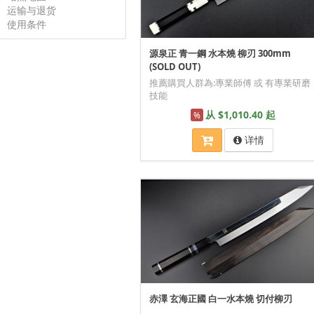
运输与退货
使用条件
源泉正 青一鋼 水本燒 柳刃 300mm
(SOLD OUT)
推薦購買人群為:專業師傅 或 有專業研磨
技能
从 $1,010.40 起
%
详情
赤澤 玄海正國 白一水本燒 切付柳刃