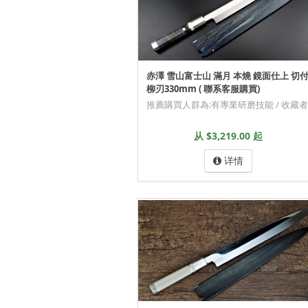
赤澤 雪山富士山 滿月 本燒 鏡面仕上 切
柳刃330mm ( 聯系客服購買)
推薦購買人群為:有專業研磨技能 / 收藏者
从 $3,219.00 起
详情