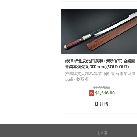
赤澤 堺北辰(池田美和+伊野信平) 全鏡面
青鋼本燒先丸 300mm( (SOLD OUT)
推薦購買人群為:專業師傅 或 有專業研磨
技能 / 收藏者
$1,895.00
$1,516.00
%
详情
服务