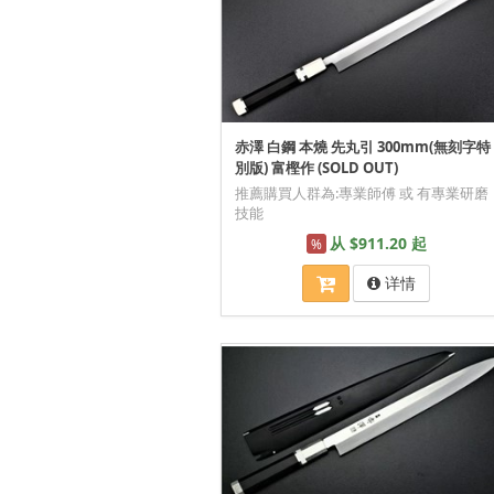
赤澤 白鋼 本燒 先丸引 300mm(無刻字特
別版) 富樫作 (SOLD OUT)
推薦購買人群為:專業師傅 或 有專業研磨
技能
从 $911.20 起
%
详情