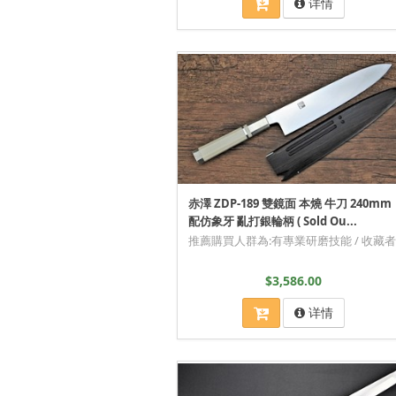
详情
赤澤 ZDP-189 雙鏡面 本燒 牛刀 240mm
配仿象牙 亂打銀輪柄 ( Sold Ou...
推薦購買人群為:有專業研磨技能 / 收藏者
$3,586.00
详情