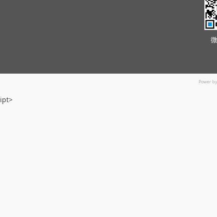
Power b
ipt>