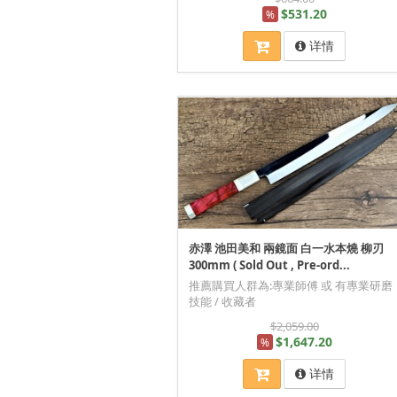
$531.20
%
详情
赤澤 池田美和 兩鏡面 白一水本燒 柳刃
300mm ( Sold Out , Pre-ord...
推薦購買人群為:專業師傅 或 有專業研磨
技能 / 收藏者
$2,059.00
$1,647.20
%
详情