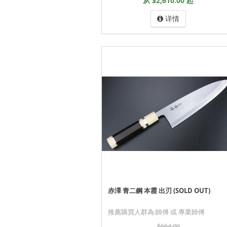
从 $2,610.00 起
详情
赤澤 青二鋼 本霞 出刃 (SOLD OUT)
推薦購買人群為:師傅 或 專業師傅
$664.00