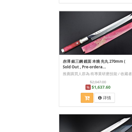
赤澤 銀三鋼 鏡面 本燒 先丸 270mm (
Sold Out , Pre-ordera...
推薦購買人群為:有專業研磨技能 / 收藏者
$2,047.00
$1,637.60
%
详情